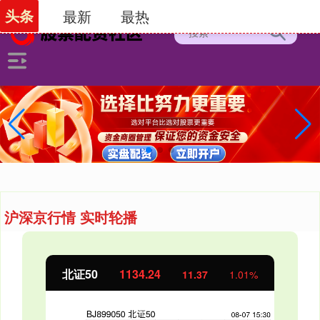
头条
最新
最热
沪深京行情 实时轮播
创业板指
3563.12
47.56
1.35%