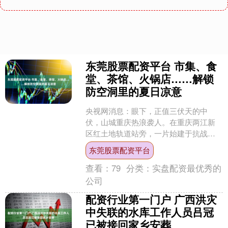
东莞股票配资平台 市集、食
堂、茶馆、火锅店……解锁
防空洞里的夏日凉意
央视网消息：眼下，正值三伏天的中
伏，山城重庆热浪袭人。在重庆两江新
区红土地轨道站旁，一片始建于抗战时
期、延续于“三线建设”时期的防空洞群焕
东莞股票配资平台
新升级。市集、食堂、茶....
查看：
79
分类：
实盘配资最优秀的
公司
配资行业第一门户 广西洪灾
中失联的水库工作人员吕冠
已被接回家乡安葬