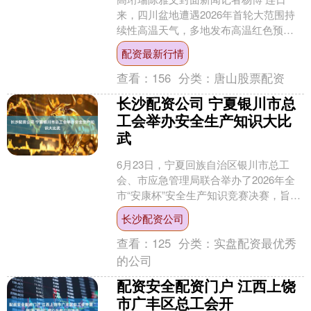
来，四川盆地遭遇2026年首轮大范围持
续性高温天气，多地发布高温红色预
警，局地最高气温突破40摄氏度。7月9
配资最新行情
日、10日，四川电....
查看：
156
分类：
唐山股票配资
长沙配资公司 宁夏银川市总
工会举办安全生产知识大比
武
6月23日，宁夏回族自治区银川市总工
会、市应急管理局联合举办了2026年全
市“安康杯”安全生产知识竞赛决赛，旨在
通过以赛促学、以学促用的方式，全面
长沙配资公司
提升全市职工的....
查看：
125
分类：
实盘配资最优秀
的公司
配资安全配资门户 江西上饶
市广丰区总工会开