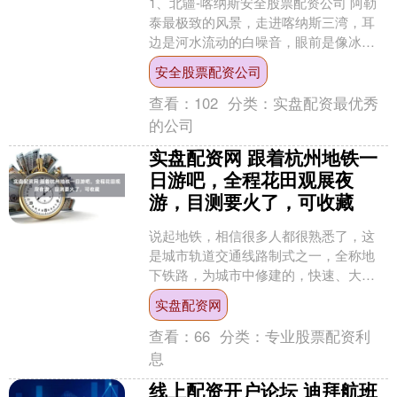
1、北疆-喀纳斯安全股票配资公司 阿勒
泰最极致的风景，走进喀纳斯三湾，耳
边是河水流动的白噪音，眼前是像冰玉
一样澄澈透蓝的河面。 记录下喀纳斯整
安全股票配资公司
片青绿河谷，漫山浓....
查看：
102
分类：
实盘配资最优秀
的公司
实盘配资网 跟着杭州地铁一
日游吧，全程花田观展夜
游，目测要火了，可收藏
说起地铁，相信很多人都很熟悉了，这
是城市轨道交通线路制式之一，全称地
下铁路，为城市中修建的，快速、大运
量、用电力牵引的轨道交通。世界上最
实盘配资网
早的（也是第一条）地铁是....
查看：
66
分类：
专业股票配资利
息
线上配资开户论坛 迪拜航班