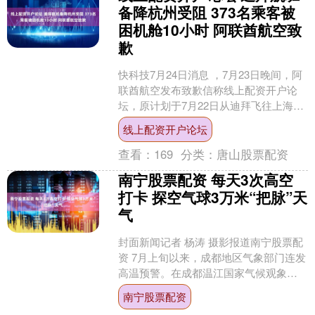
备降杭州受阻 373名乘客被
困机舱10小时 阿联酋航空致
歉
快科技7月24日消息 ，7月23日晚间，阿
联酋航空发布致歉信称线上配资开户论
坛，原计划于7月22日从迪拜飞往上海的
阿联酋航空EK302航班，因恶劣天气条件
线上配资开户论坛
备降杭....
查看：
169
分类：
唐山股票配资
南宁股票配资 每天3次高空
打卡 探空气球3万米“把脉”天
气
封面新闻记者 杨涛 摄影报道南宁股票配
资 7月上旬以来，成都地区气象部门连发
高温预警。在成都温江国家气候观象台
内，每天凌晨、清晨和黄昏，都有一个
南宁股票配资
白色探空气球飞上....