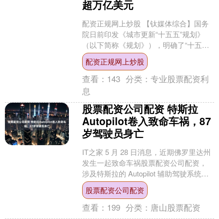
超万亿美元
配资正规网上炒股 【钛媒体综合】国务
院日前印发《城市更新“十五五”规划》
（以下简称《规划》），明确了“十五
五”时期城市更新工作的目标指标、重点
配资正规网上炒股
任务、重大工程和政....
查看：
143
分类：
专业股票配资利
息
股票配资公司配资 特斯拉
Autopilot卷入致命车祸，87
岁驾驶员身亡
IT之家 5 月 28 日消息，近期佛罗里达州
发生一起致命车祸股票配资公司配资，
涉及特斯拉的 Autopilot 辅助驾驶系统。
当地相关部门表示，涉事驾驶员是一....
股票配资公司配资
查看：
199
分类：
唐山股票配资