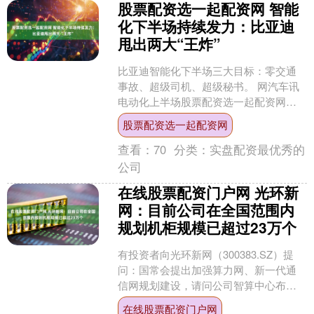
股票配资选一起配资网 智能
化下半场持续发力：比亚迪
甩出两大“王炸”
比亚迪智能化下半场三大目标：零交通
事故、超级司机、超级秘书。 网汽车讯
电动化上半场股票配资选一起配资网，
比亚迪一跃成为新能源汽车行业的绝对
股票配资选一起配资网
头部玩家。智能化下半....
查看：
70
分类：
实盘配资最优秀的
公司
在线股票配资门户网 光环新
网：目前公司在全国范围内
规划机柜规模已超过23万个
有投资者向光环新网（300383.SZ）提
问：国常会提出加强算力网、新一代通
信网规划建设，请问公司智算中心布
局、算力租赁业务是否会受益于本次算
在线股票配资门户网