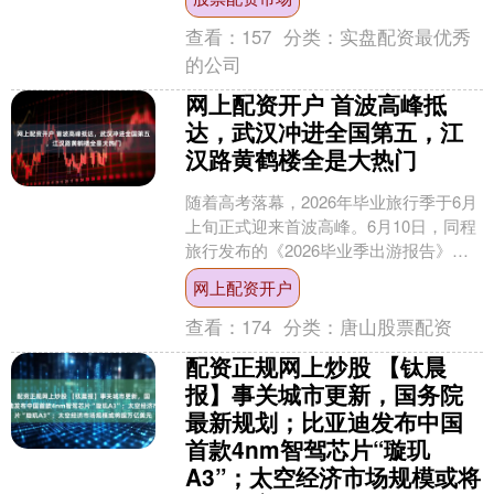
软装及艺....
查看：
157
分类：
实盘配资最优秀
的公司
网上配资开户 首波高峰抵
达，武汉冲进全国第五，江
汉路黄鹤楼全是大热门
随着高考落幕，2026年毕业旅行季于6月
上旬正式迎来首波高峰。6月10日，同程
旅行发布的《2026毕业季出游报告》显
示，“毕业旅行”关键词搜索热度环比上月
网上配资开户
增长超....
查看：
174
分类：
唐山股票配资
配资正规网上炒股 【钛晨
报】事关城市更新，国务院
最新规划；比亚迪发布中国
首款4nm智驾芯片“璇玑
A3”；太空经济市场规模或将