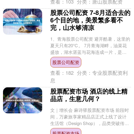
查看：
103
分类：
唐山股票配资
股票公司配资 7-8月适合去的
6个目的地，美景繁多看不
完，山水够清凉
1、青海股票公司配资 避开酷暑，这里的
夏天只有20℃。 7月青海湖畔，油菜花
盛放，湖水湛蓝与花海连成一片，是一
年中青海湖色彩最鲜艳的时候。环青海
股票公司配资
湖自驾、黑马河看....
查看：
182
分类：
专业股票配资利
息
股票配资市场 酒店的线上精
品店，生意几何？
文｜增长会 麻诗驿股票配资市场 前段时
间，万豪旅享家精品店正式上线了设计
生活馆（Design Shop），品类突破传统
床品与卫浴用品范畴，推出家具、家居
股票配资市场