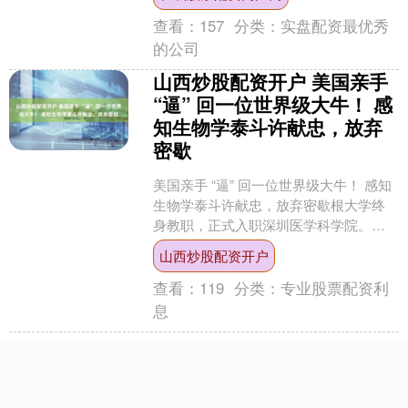
力网建设政策？公司....
查看：
157
分类：
实盘配资最优秀
的公司
山西炒股配资开户 美国亲手
“逼” 回一位世界级大牛！ 感
知生物学泰斗许献忠，放弃
密歇
美国亲手 “逼” 回一位世界级大牛！ 感知
生物学泰斗许献忠，放弃密歇根大学终
身教职，正式入职深圳医学科学院。他
首个证实线虫有六种感觉，改写领域历
山西炒股配资开户
史，把线虫做成全....
查看：
119
分类：
专业股票配资利
息