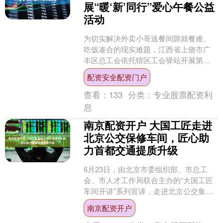
展“暖‘新’同行”爱心午餐公益
活动
为切实解决外卖小哥送餐间隙就餐难、
吃饭凑合的现实难题，江西省上饶市广
丰区总工会依托辖区工会驿站开展第三
场“暖‘新’同行”爱心午餐公益活动，现场
配资安全配资门户
免费送出100份营....
查看：
133
分类：
专业股票配资利
息
南京配资开户 大国工匠走进
北京公交保修车间，匠心助
力首都交通提质升级
6月23日，由北京市委组织部、市总工
会、市人才工作局联合主办的“大国工匠
车间开讲”系列宣讲，走进北京公交集团
保修分公司一车间。三位来自石油化
南京配资开户
工、地铁机电、无线电....