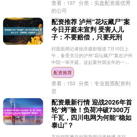
查看：
197
分类：
实盘配资最优秀
的公司
配资推荐 泸州“花坛藏尸”案
今日开庭未宣判 受害人儿
子：不要赔偿，只要死刑
封面新闻记者徐庆摄影报道 7月10日上
午，备受关注的泸州“花坛藏尸”案在泸州
中院一审开庭。这起案件因去年的一次
商城维修才重见天日：2025年6月7日，
配资推荐
工人在泸州....
查看：
153
分类：
专业股票配资利
息
配资最新行情 迎战2026年首
轮“烤”验！负荷冲破7300万
千瓦，四川电网为何能“稳如
泰山”？
高珩瑞陈雅文封面新闻记者杨博 连日