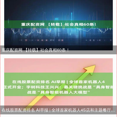
重庆配资网 【转载】社会真相60条！
在线股票配资排名 AI早报 | 全球首家机器人4S店和主题餐厅正式开业；宇树科技王兴兴：最关键挑战是“具身智能机器人大模型”