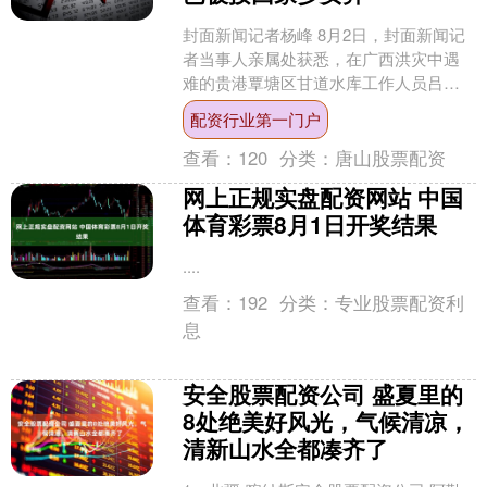
封面新闻记者杨峰 8月2日，封面新闻记
者当事人亲属处获悉，在广西洪灾中遇
难的贵港覃塘区甘道水库工作人员吕
冠，已被家属接回家乡安葬。 吕冠遗
配资行业第一门户
照。 据家属发布的讣告....
查看：
120
分类：
唐山股票配资
网上正规实盘配资网站 中国
体育彩票8月1日开奖结果
....
查看：
192
分类：
专业股票配资利
息
安全股票配资公司 盛夏里的
8处绝美好风光，气候清凉，
清新山水全都凑齐了