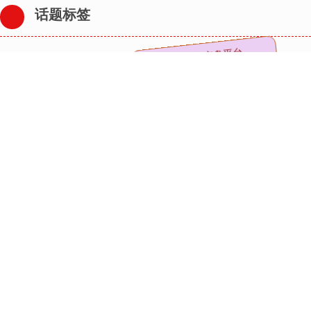
话题标签
重庆配资网
股票配资实盘平台
股票账户开户
在线股票配资排名
场外股票配资
股票在线配资开户
炒股配资公司网
炒股配资杠杆
安全股票配资公司
配资实盘排名一览表
配资知识网站
靠谱的配资
全部话题标签