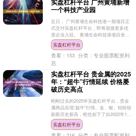
实盘杠杆平台 广州黄埔新增
一个科技产业园
近日， 广州黄埔生命科技港一期项目正
式交付实盘杠杆平台，即将迎接更多优
质企业入驻。 黄埔生命科技港项目坐落
于中新广州知识城国际生物医药创新园
实盘杠杆平台
内，分两期建设，总用....
查看：
153
分类：
专业股票配资利
息
实盘杠杆平台 贵金属的2025
年：“超牛”行情延续 价格屡
破历史高点
刚刚过去的2025年实盘杠杆平台，贵金
属商品呈现“超牛”行情。金、银、铂纷纷
刷新历史新高，钯也创下了自2022年11
月以来最高价格纪录。 2025年，
实盘杠杆平台
COMEX....
查看：
216
分类：
专业股票配资利