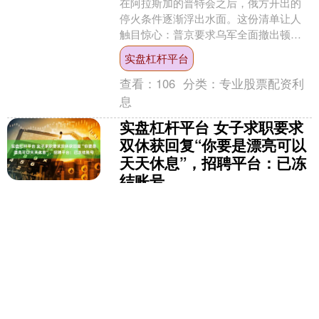
在阿拉斯加的普特会之后，俄方开出的
停火条件逐渐浮出水面。这份清单让人
触目惊心：普京要求乌军全面撤出顿涅
茨克州和卢甘斯克州，作为交换，俄方
实盘杠杆平台
只愿归还在苏梅州北部和哈....
查看：
106
分类：
专业股票配资利
息
实盘杠杆平台 女子求职要求
双休获回复“你要是漂亮可以
天天休息”，招聘平台：已冻
结账号
8月16日，广东有网友在社交平台发帖称
实盘杠杆平台，她在应聘佛山一服装公
司时提出“受不了单休”遭遇招聘人员的言
语侮辱。 当事人发布的聊天记录显示，
实盘杠杆平台
在其提出“受不....
查看：
189
分类：
专业股票配资利
息