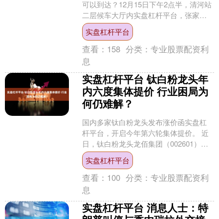
可以到达？12月15日下午2点半，清河站
二层候车大厅内实盘杠杆平台，张家口
文旅局工作人员向南来北往的旅客推荐
实盘杠杆平台
张家口旅游资源，并....
查看：
158
分类：
专业股票配资利
息
实盘杠杆平台 钛白粉龙头年
内六度集体提价 行业困局为
何仍难解？
国内多家钛白粉龙头发布涨价函实盘杠
杆平台，开启今年第六轮集体提价。 近
日，钛白粉龙头龙佰集团（002601）率
先发布涨价函，对旗下所有雪莲牌钛白
实盘杠杆平台
粉产品价格进行调....
查看：
100
分类：
专业股票配资利
息
实盘杠杆平台 消息人士：特