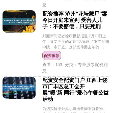
息
配资推荐 泸州“花坛藏尸”案
今日开庭未宣判 受害人儿
子：不要赔偿，只要死刑
封面新闻记者徐庆摄影报道 7月10日上
午，备受关注的泸州“花坛藏尸”案在泸州
中院一审开庭。这起案件因去年的一次
商城维修才重见天日：2025年6月7日，
配资推荐
工人在泸州....
查看：
153
分类：
专业股票配资利
息
配资安全配资门户 江西上饶
市广丰区总工会开
展“暖‘新’同行”爱心午餐公益
活动
为切实解决外卖小哥送餐间隙就餐难、