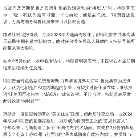
当被问及万斯是否是其所引领的政治运动的“接班人”时，特朗普表
示：“嗯，我认为最有可能。平心而论，他是副总统。”特朗普还提
议，万斯与国务卿鲁比奥未来可以搭档竞选。
路透社对此报道说，尽管2028年大选尚需数年，但特朗普在共和党基
层选民中拥有很大影响力，他对任何潜在候选人释放的支持信号都可
能带来重大影响。
在今年5月份的一次电视专访中，特朗普明确表示，不谋求在本届任期
结束后继续出任总统。
特朗普当时点名副总统詹姆斯·万斯和国务卿马尔科·鲁比奥作为接班
人，认为他们是共和党内崛起的新星，有望接过保守派衣钵，继续推
进“让美国再次伟大（MAGA）”政策议程。不过当时，特朗普表示做
此讨论还“为时过早”。
万斯曾一度质疑特朗普的“美国优先”政策，但此后转变立场，自2024
年成为特朗普的竞选搭档后，万斯成为特朗普主义的“首席代言人”。
今年以来，万斯制造了多个“美国优先”的名场面。首先在2月份的慕尼
黑安全会议上称欧洲当前面临的“最大威胁来自欧洲内部”，并质疑当